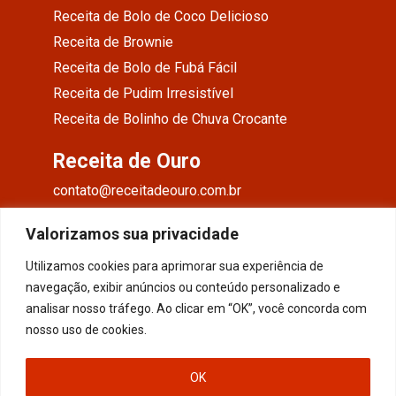
Receita de Bolo de Coco Delicioso
Receita de Brownie
Receita de Bolo de Fubá Fácil
Receita de Pudim Irresistível
Receita de Bolinho de Chuva Crocante
Receita de Ouro
contato@receitadeouro.com.br
Facebook
Valorizamos sua privacidade
Instagram
Utilizamos cookies para aprimorar sua experiência de
navegação, exibir anúncios ou conteúdo personalizado e
Pinterest
analisar nosso tráfego. Ao clicar em “OK”, você concorda com
nosso uso de cookies.
OK
Todos os Direitos Reservados ao site - receitadeouro.com.br © 2026 Por