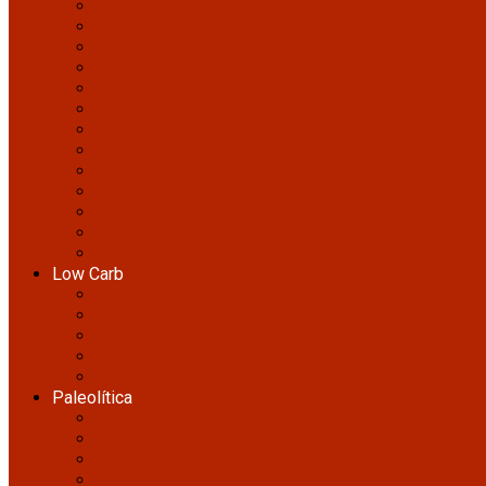
Fritos
Lanches
Massas
Molhos
Pães
Peixes e frutos do mar
Petiscos
Prato único
Saladas
Salgadas
Sobremesas
Sopas
Tortas
Low Carb
Almoço e Jantar Low Carb
Café da Manhã Low Carb
Lanches e Petiscos Low Carb
Pães e Massas Low Carb
Sobremesas Low Carb
Paleolítica
Café da Manhã Paleo
Lanches e Petiscos Paleo
Marmitas Paleo
Pratos Principais Paleo