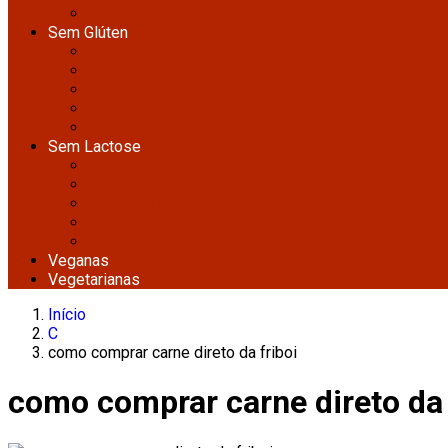
Sobremesas Paleo
Sem Glúten
Bolos e Tortas Sem Glúten
Lanches e Petiscos Sem Glúten
Pães e Massas Sem Glúten
Pratos Principais Sem Glúten
Sobremesas Sem Glúten
Sem Lactose
Bolos e Tortas Sem Lactose
Lanches Sem Lactose
Pratos Principais Sem Lactose
Queijos e Cremes Sem Lactose
Sobremesas Sem Lactose
Veganas
Vegetarianas
Início
C
como comprar carne direto da friboi
como comprar carne direto da 