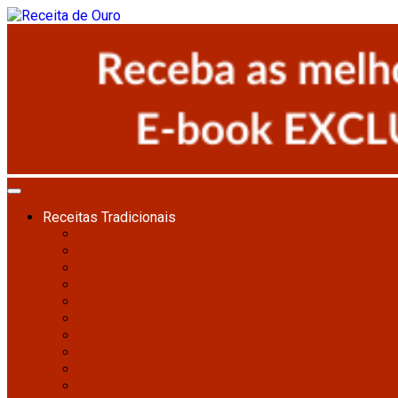
Receitas Tradicionais
Acompanhamentos
Assados
Aves
Bebidas
Bolos
Carnes
Cocktails
Cozidos
Doces
Entradas