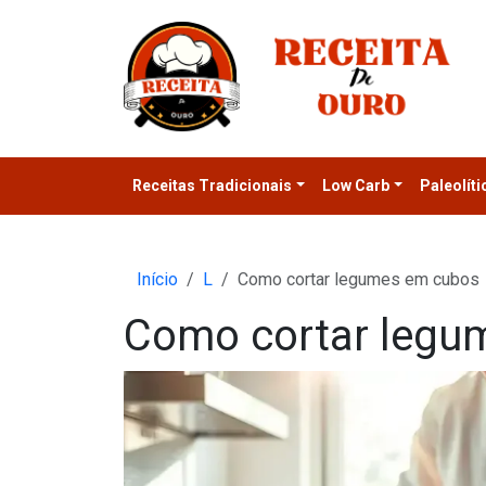
Receitas Tradicionais
Low Carb
Paleolíti
Início
L
Como cortar legumes em cubos
Como cortar legu