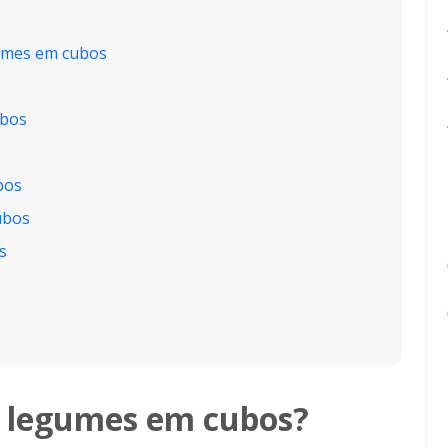
gumes em cubos
ubos
bos
ubos
s
ar legumes em cubos?