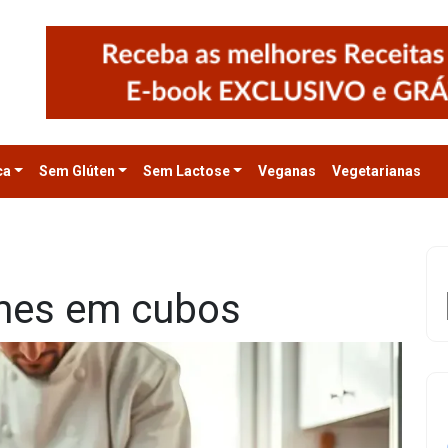
ca
Sem Glúten
Sem Lactose
Veganas
Vegetarianas
mes em cubos