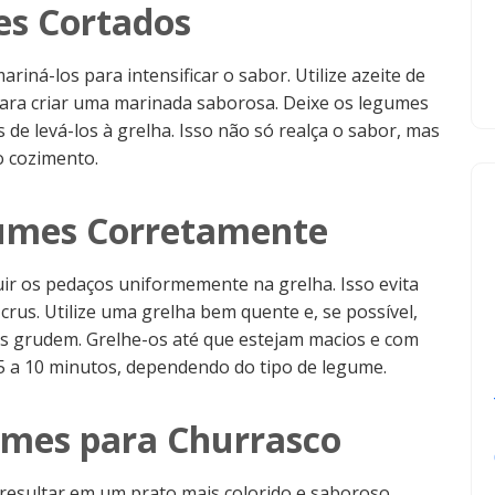
s Cortados
iná-los para intensificar o sabor. Utilize azeite de
s para criar uma marinada saborosa. Deixe os legumes
e levá-los à grelha. Isso não só realça o sabor, mas
 cozimento.
umes Corretamente
uir os pedaços uniformemente na grelha. Isso evita
us. Utilize uma grelha bem quente e, se possível,
s grudem. Grelhe-os até que estejam macios e com
 5 a 10 minutos, dependendo do tipo de legume.
mes para Churrasco
resultar em um prato mais colorido e saboroso.