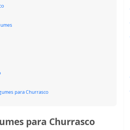
co
egumes
o
egumes para Churrasco
gumes para Churrasco