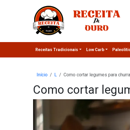
Receitas Tradicionais
Low Carb
Paleolíti
Início
L
Como cortar legumes para churr
Como cortar legum