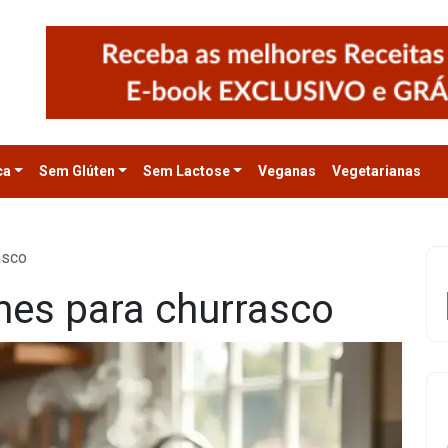
ca
Sem Glúten
Sem Lactose
Veganas
Vegetarianas
asco
es para churrasco