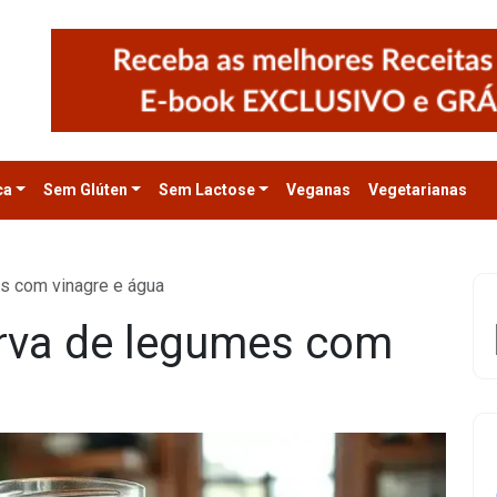
ca
Sem Glúten
Sem Lactose
Veganas
Vegetarianas
s com vinagre e água
rva de legumes com