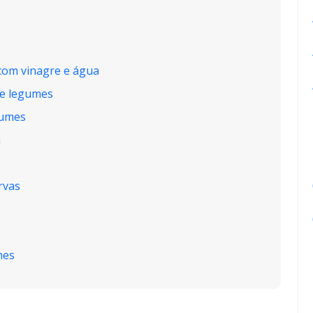
 com vinagre e água
de legumes
gumes
a
rvas
mes