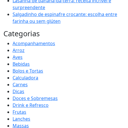
Lasanha de banana-da-terra: receita incrível e
surpreendente
Salgadinho de espinafre crocante: escolha entre
farinha ou sem glúten
Categorias
Acompanhamentos
Arroz
Aves
Bebidas
Bolos e Tortas
Calculadora
Carnes
Dicas
Doces e Sobremesas
Drink e Refresco
Frutas
Lanches
Massas