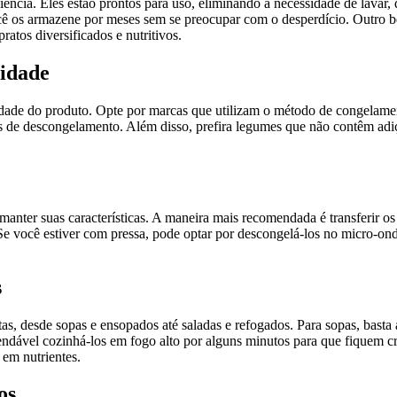
ncia. Eles estão prontos para uso, eliminando a necessidade de lavar, 
ê os armazene por meses sem se preocupar com o desperdício. Outro be
ratos diversificados e nutritivos.
lidade
dade do produto. Opte por marcas que utilizam o método de congelamento
ais de descongelamento. Além disso, prefira legumes que não contêm adi
nter suas características. A maneira mais recomendada é transferir os
r. Se você estiver com pressa, pode optar por descongelá-los no micro-o
s
s, desde sopas e ensopados até saladas e refogados. Para sopas, basta
dável cozinhá-los em fogo alto por alguns minutos para que fiquem cr
em nutrientes.
os