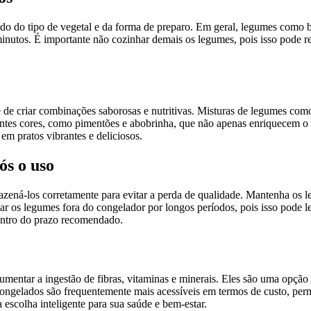
 do tipo de vegetal e da forma de preparo. Em geral, legumes como bró
inutos. É importante não cozinhar demais os legumes, pois isso pode re
e criar combinações saborosas e nutritivas. Misturas de legumes como 
es cores, como pimentões e abobrinha, que não apenas enriquecem o p
em pratos vibrantes e deliciosos.
s o uso
ená-los corretamente para evitar a perda de qualidade. Mantenha os 
xar os legumes fora do congelador por longos períodos, pois isso pode l
entro do prazo recomendado.
umentar a ingestão de fibras, vitaminas e minerais. Eles são uma opçã
 congelados são frequentemente mais acessíveis em termos de custo, pe
escolha inteligente para sua saúde e bem-estar.