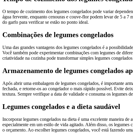
O tempo de cozimento dos legumes congelados pode variar dependendo
água fervente, enquanto cenouras e couve-flor podem levar de 5 a 7 m
do garfo para verificar se estão no ponto ideal.
Combinações de legumes congelados
Uma das grandes vantagens dos legumes congelados é a possibilidade d
Você também pode experimentar combinações com legumes de diferent
criatividade na cozinha pode transformar simples legumes congelados 
Armazenamento de legumes congelados apó
Após abrir uma embalagem de legumes congelados, é importante armaz
fechada, e retorne-os ao congelador o mais rápido possível. Evite dei
textura. Sempre verifique a data de validade e consuma os legumes d
Legumes congelados e a dieta saudável
Incorporar legumes congelados na dieta é uma excelente maneira de a
especialmente em um estilo de vida agitado. Além disso, os legumes
o orçamento. Ao escolher legumes congelados, você está fazendo uma 