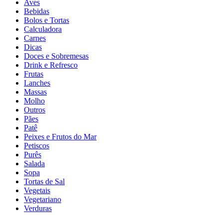
Aves
Bebidas
Bolos e Tortas
Calculadora
Carnes
Dicas
Doces e Sobremesas
Drink e Refresco
Frutas
Lanches
Massas
Molho
Outros
Pães
Patê
Peixes e Frutos do Mar
Petiscos
Purês
Salada
Sopa
Tortas de Sal
Vegetais
Vegetariano
Verduras