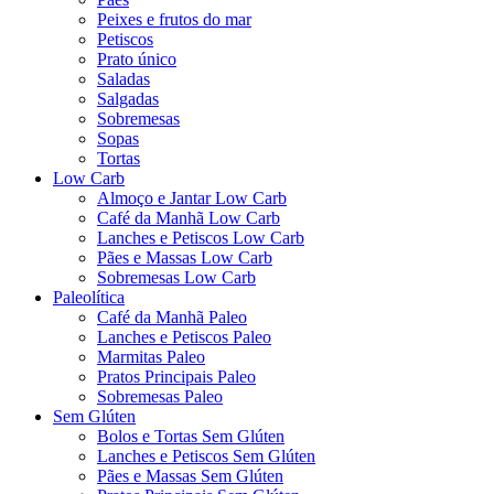
Peixes e frutos do mar
Petiscos
Prato único
Saladas
Salgadas
Sobremesas
Sopas
Tortas
Low Carb
Almoço e Jantar Low Carb
Café da Manhã Low Carb
Lanches e Petiscos Low Carb
Pães e Massas Low Carb
Sobremesas Low Carb
Paleolítica
Café da Manhã Paleo
Lanches e Petiscos Paleo
Marmitas Paleo
Pratos Principais Paleo
Sobremesas Paleo
Sem Glúten
Bolos e Tortas Sem Glúten
Lanches e Petiscos Sem Glúten
Pães e Massas Sem Glúten