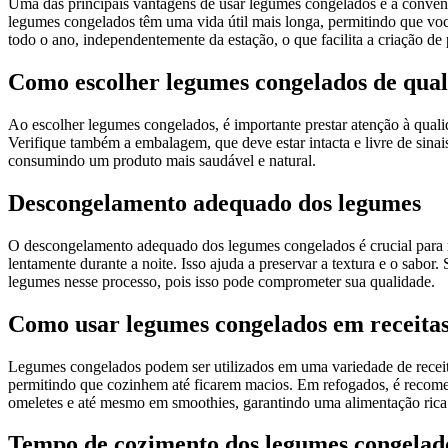
Uma das principais vantagens de usar legumes congelados é a conveniê
legumes congelados têm uma vida útil mais longa, permitindo que voc
todo o ano, independentemente da estação, o que facilita a criação de p
Como escolher legumes congelados de qua
Ao escolher legumes congelados, é importante prestar atenção à quali
Verifique também a embalagem, que deve estar intacta e livre de sin
consumindo um produto mais saudável e natural.
Descongelamento adequado dos legumes
O descongelamento adequado dos legumes congelados é crucial para ma
lentamente durante a noite. Isso ajuda a preservar a textura e o sabo
legumes nesse processo, pois isso pode comprometer sua qualidade.
Como usar legumes congelados em receita
Legumes congelados podem ser utilizados em uma variedade de receita
permitindo que cozinhem até ficarem macios. Em refogados, é recomen
omeletes e até mesmo em smoothies, garantindo uma alimentação rica 
Tempo de cozimento dos legumes congelad