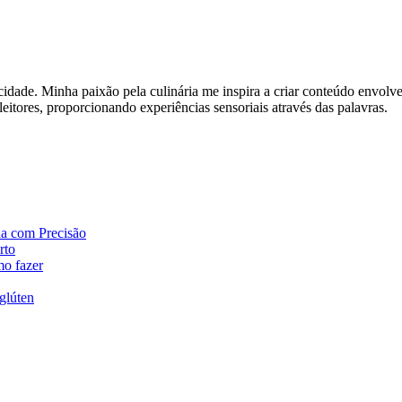
de. Minha paixão pela culinária me inspira a criar conteúdo envolvente
leitores, proporcionando experiências sensoriais através das palavras.
da com Precisão
rto
mo fazer
glúten