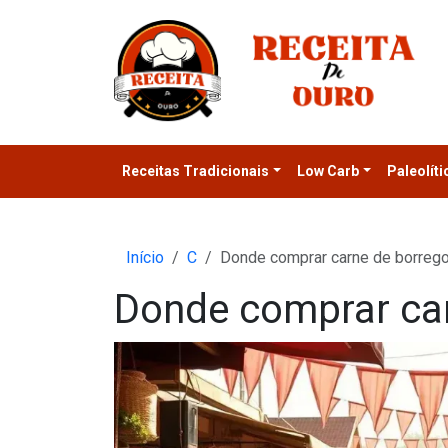
Receitas Tradicionais
Low Carb
Paleolíti
Início
C
Donde comprar carne de borreg
Donde comprar ca