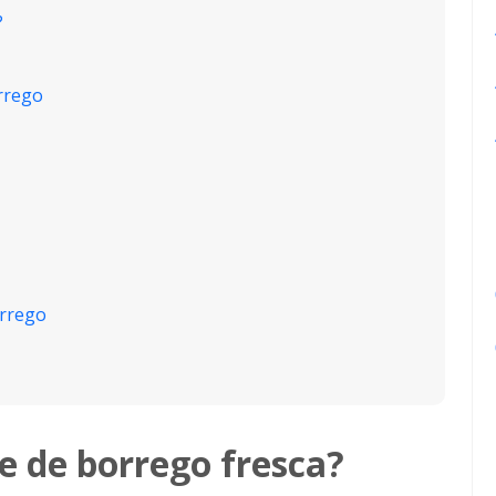
?
orrego
orrego
 de borrego fresca?