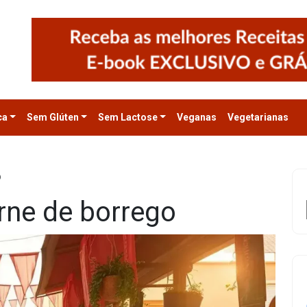
ca
Sem Glúten
Sem Lactose
Veganas
Vegetarianas
o
rne de borrego