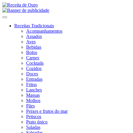
Receitas Tradicionais
Acompanhamentos
Assados
Aves
Bebidas
Bolos
Carnes
Cocktails
Cozidos
Doces
Entradas
Fritos
Lanches
Massas
Molhos
Pães
Peixes e frutos do mar
Petiscos
Prato único
Saladas
Salgadas