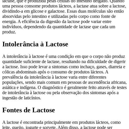
lactase, que é produzida pelas células do intestino delgado. Quando
uma pessoa consome produtos lácteos, a lactase atua sobre a lactose,
dividindo-a em glicose e galactose. Essas duas moléculas são então
absorvidas pelo intestino e utilizadas pelo corpo como fonte de
energia. A eficiência da digestão da lactose pode variar entre
indivíduos, dependendo da quantidade de lactase que cada um
produz.
Intolerância à Lactose
A intolerância à lactose é uma condição em que o corpo não produz
quantidade suficiente de lactase, resultando na dificuldade de digerir
a lactose. Isso pode levar a sintomas como inchaço, gases, diarreia e
cólicas abdominais após o consumo de produtos lácteos. A
prevalência da intolerância à lactose varia entre diferentes
populações, sendo mais comum em pessoas de ascendência africana,
asiática e indígena. O diagnóstico é geralmente feito através de testes
de intolerância à lactose ou pela observação dos sintomas após a
ingestão de laticínios.
Fontes de Lactose
A lactose é encontrada principalmente em produtos lácteos, como
leite, queijo, iogurte e sorvete. Além disso, a lactose pode ser