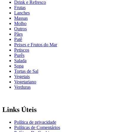
Drink e Refresco
Frutas
Lanches
Massas
Molho
Outros
Pães
Patê
Peixes e Frutos do Mar
Petiscos
Purês
Salada
Sopa
Tortas de Sal
Vegetais
Vegetariano
Verduras
Links Úteis
Política de privacidade
Políticas de Comentários