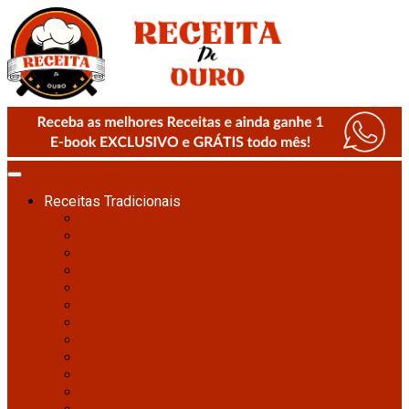
Receitas Tradicionais
Acompanhamentos
Assados
Aves
Bebidas
Bolos
Carnes
Cocktails
Cozidos
Doces
Entradas
Fritos