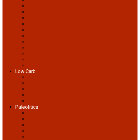
Lanches
Massas
Molhos
Pães
Peixes e frutos do mar
Petiscos
Prato único
Saladas
Salgadas
Sobremesas
Sopas
Tortas
Low Carb
Almoço e Jantar Low Carb
Café da Manhã Low Carb
Lanches e Petiscos Low Carb
Pães e Massas Low Carb
Sobremesas Low Carb
Paleolítica
Café da Manhã Paleo
Lanches e Petiscos Paleo
Marmitas Paleo
Pratos Principais Paleo
Sobremesas Paleo