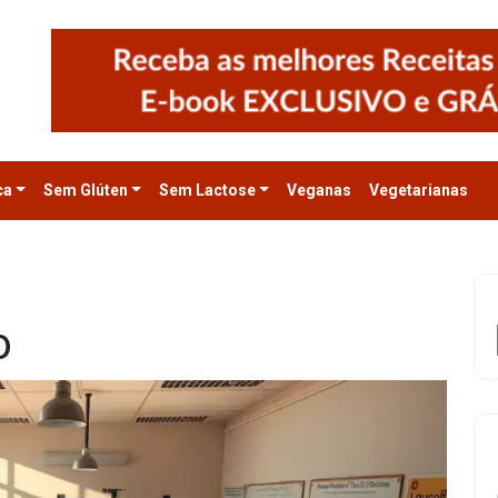
ca
Sem Glúten
Sem Lactose
Veganas
Vegetarianas
o