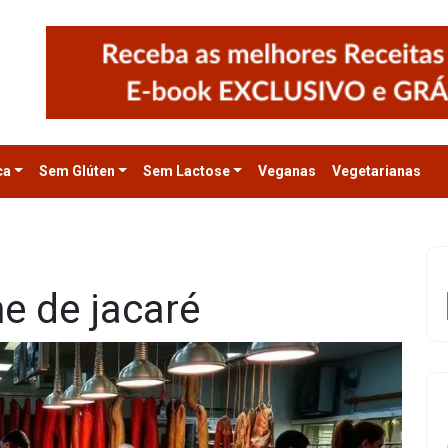
ca
Sem Glúten
Sem Lactose
Veganas
Vegetarianas
e de jacaré