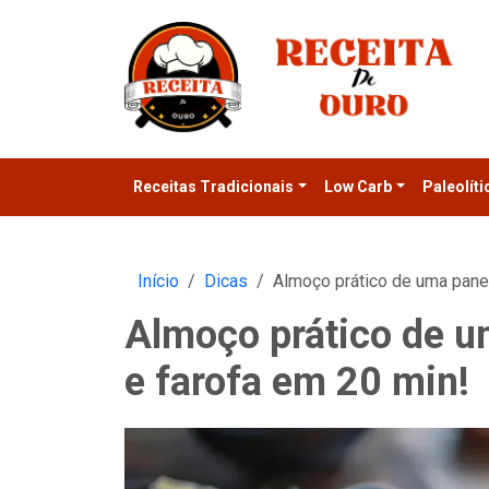
Receitas Tradicionais
Low Carb
Paleolíti
Início
Dicas
Almoço prático de uma panel
Almoço prático de u
e farofa em 20 min!