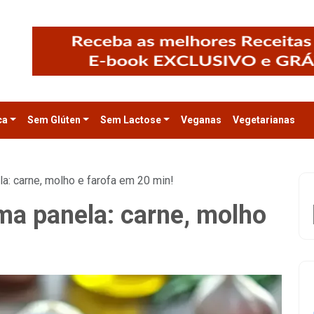
ca
Sem Glúten
Sem Lactose
Veganas
Vegetarianas
a: carne, molho e farofa em 20 min!
ma panela: carne, molho