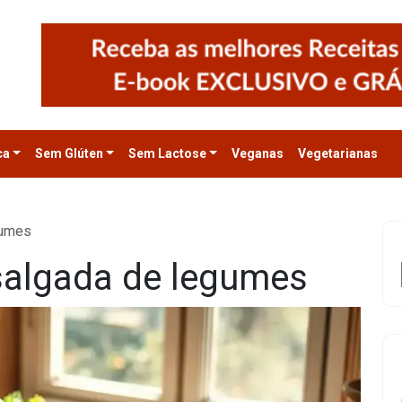
ca
Sem Glúten
Sem Lactose
Veganas
Vegetarianas
gumes
salgada de legumes