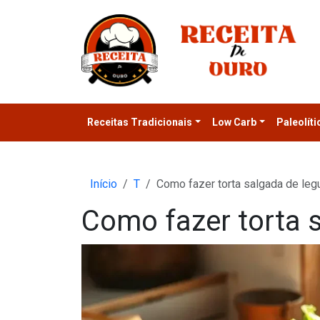
Receitas Tradicionais
Low Carb
Paleolíti
Início
T
Como fazer torta salgada de le
Como fazer torta 