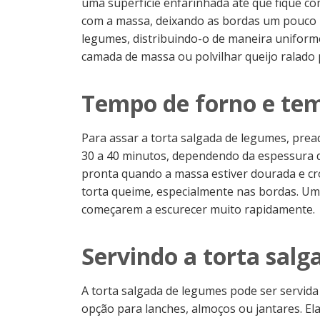
uma superfície enfarinhada até que fique c
com a massa, deixando as bordas um pouco ma
legumes, distribuindo-o de maneira uniforme
camada de massa ou polvilhar queijo ralado 
Tempo de forno e te
Para assar a torta salgada de legumes, prea
30 a 40 minutos, dependendo da espessura d
pronta quando a massa estiver dourada e cro
torta queime, especialmente nas bordas. Um 
começarem a escurecer muito rapidamente.
Servindo a torta sal
A torta salgada de legumes pode ser servida
opção para lanches, almoços ou jantares. E