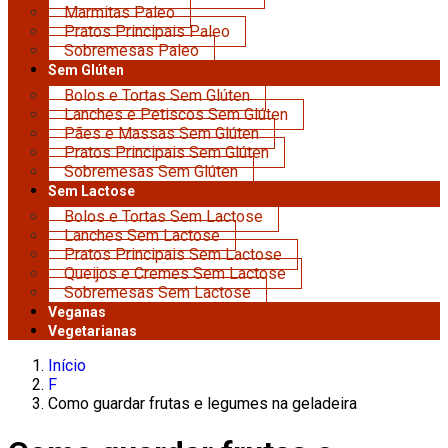
Marmitas Paleo
Pratos Principais Paleo
Sobremesas Paleo
Sem Glúten
Bolos e Tortas Sem Glúten
Lanches e Petiscos Sem Glúten
Pães e Massas Sem Glúten
Pratos Principais Sem Glúten
Sobremesas Sem Glúten
Sem Lactose
Bolos e Tortas Sem Lactose
Lanches Sem Lactose
Pratos Principais Sem Lactose
Queijos e Cremes Sem Lactose
Sobremesas Sem Lactose
Veganas
Vegetarianas
Início
F
Como guardar frutas e legumes na geladeira