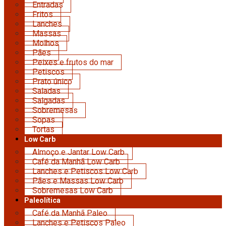
Entradas
Fritos
Lanches
Massas
Molhos
Pães
Peixes e frutos do mar
Petiscos
Prato único
Saladas
Salgadas
Sobremesas
Sopas
Tortas
Low Carb
Almoço e Jantar Low Carb
Café da Manhã Low Carb
Lanches e Petiscos Low Carb
Pães e Massas Low Carb
Sobremesas Low Carb
Paleolítica
Café da Manhã Paleo
Lanches e Petiscos Paleo