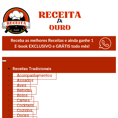
Receitas Tradicionais
Acompanhamentos
Assados
Aves
Bebidas
Bolos
Carnes
Cocktails
Cozidos
Doces