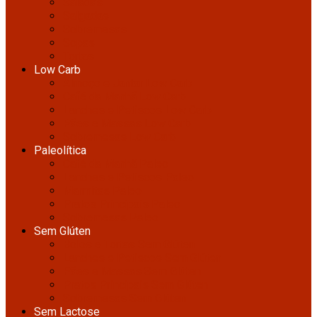
Saladas
Salgadas
Sobremesas
Sopas
Tortas
Low Carb
Almoço e Jantar Low Carb
Café da Manhã Low Carb
Lanches e Petiscos Low Carb
Pães e Massas Low Carb
Sobremesas Low Carb
Paleolítica
Café da Manhã Paleo
Lanches e Petiscos Paleo
Marmitas Paleo
Pratos Principais Paleo
Sobremesas Paleo
Sem Glúten
Bolos e Tortas Sem Glúten
Lanches e Petiscos Sem Glúten
Pães e Massas Sem Glúten
Pratos Principais Sem Glúten
Sobremesas Sem Glúten
Sem Lactose