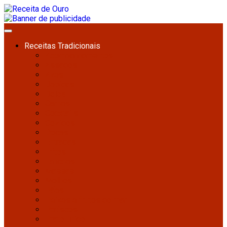
Receitas Tradicionais
Acompanhamentos
Assados
Aves
Bebidas
Bolos
Carnes
Cocktails
Cozidos
Doces
Entradas
Fritos
Lanches
Massas
Molhos
Pães
Peixes e frutos do mar
Petiscos
Prato único