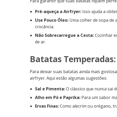
Para garantir que suas batatas fiquem perfei
Pré-aqueça a Airfryer:
Isso ajuda a obte
Use Pouco Óleo:
Uma colher de sopa de az
crocância.
Não Sobrecarregue a Cesta:
Cozinhar e
de ar.
Batatas Temperadas:
Para deixar suas batatas ainda mais gostosa
airfryer. Aqui estão algumas sugestões:
Sal e Pimenta:
O clássico que nunca sai 
Alho em Pó e Paprika:
Para um sabor mai
Ervas Finas:
Como alecrim ou orégano, tr