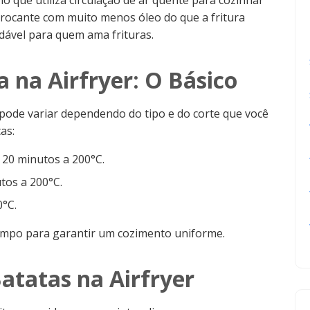
lho que utiliza circulação de ar quente para cozinhar
rocante com muito menos óleo do que a fritura
udável para quem ama frituras.
na Airfryer: O Básico
pode variar dependendo do tipo e do corte que você
as:
 20 minutos a 200°C.
tos a 200°C.
0°C.
empo para garantir um cozimento uniforme.
atatas na Airfryer