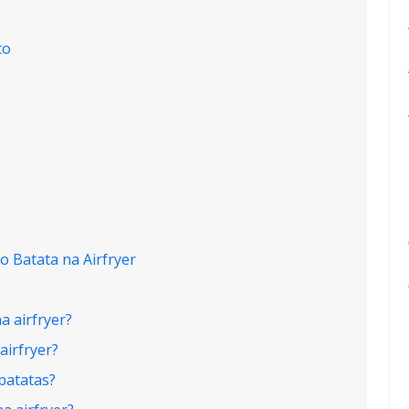
co
 Batata na Airfryer
a airfryer?
airfryer?
 batatas?