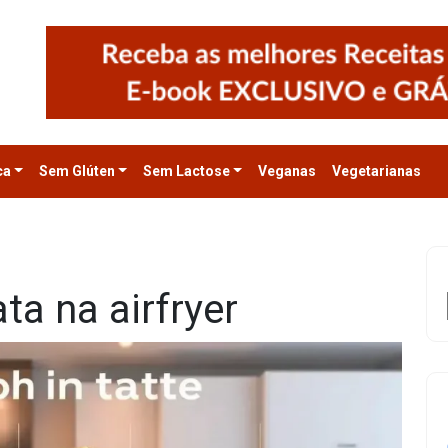
ca
Sem Glúten
Sem Lactose
Veganas
Vegetarianas
a na airfryer