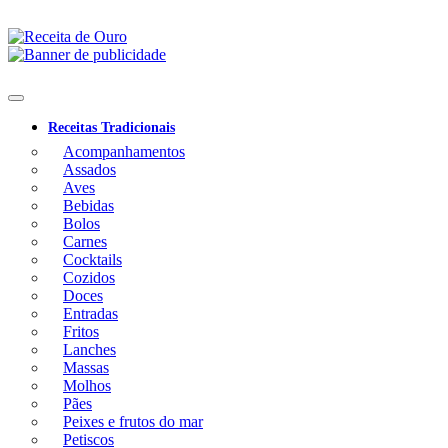
Receitas Tradicionais
Acompanhamentos
Assados
Aves
Bebidas
Bolos
Carnes
Cocktails
Cozidos
Doces
Entradas
Fritos
Lanches
Massas
Molhos
Pães
Peixes e frutos do mar
Petiscos