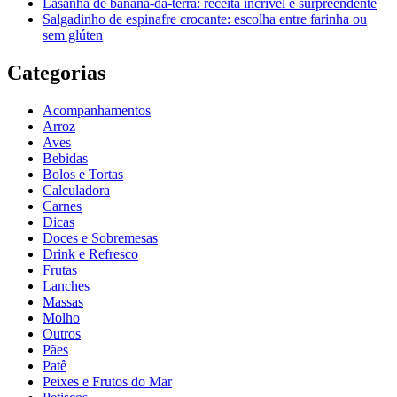
Lasanha de banana-da-terra: receita incrível e surpreendente
Salgadinho de espinafre crocante: escolha entre farinha ou
sem glúten
Categorias
Acompanhamentos
Arroz
Aves
Bebidas
Bolos e Tortas
Calculadora
Carnes
Dicas
Doces e Sobremesas
Drink e Refresco
Frutas
Lanches
Massas
Molho
Outros
Pães
Patê
Peixes e Frutos do Mar