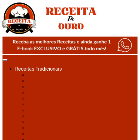
Receitas Tradicionais
Acompanhamentos
Assados
Aves
Bebidas
Bolos
Carnes
Cocktails
Cozidos
Doces
Entradas
Fritos