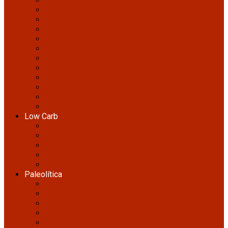
Lanches
Massas
Molhos
Pães
Peixes e frutos do mar
Petiscos
Prato único
Saladas
Salgadas
Sobremesas
Sopas
Tortas
Low Carb
Almoço e Jantar Low Carb
Café da Manhã Low Carb
Lanches e Petiscos Low Carb
Pães e Massas Low Carb
Sobremesas Low Carb
Paleolítica
Café da Manhã Paleo
Lanches e Petiscos Paleo
Marmitas Paleo
Pratos Principais Paleo
Sobremesas Paleo