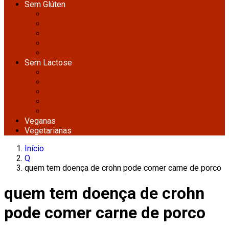
Sem Glúten
Bolos e Tortas Sem Glúten
Lanches e Petiscos Sem Glúten
Pães e Massas Sem Glúten
Pratos Principais Sem Glúten
Sobremesas Sem Glúten
Sem Lactose
Bolos e Tortas Sem Lactose
Lanches Sem Lactose
Pratos Principais Sem Lactose
Queijos e Cremes Sem Lactose
Sobremesas Sem Lactose
Veganas
Vegetarianas
Início
Q
quem tem doença de crohn pode comer carne de porco
quem tem doença de crohn
pode comer carne de porco