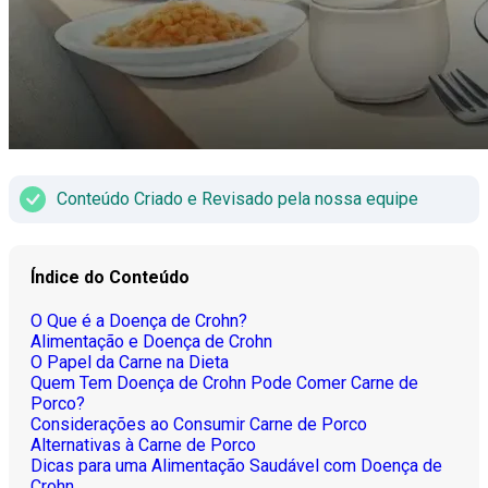
Conteúdo Criado e Revisado pela nossa equipe
Índice do Conteúdo
O Que é a Doença de Crohn?
Alimentação e Doença de Crohn
O Papel da Carne na Dieta
Quem Tem Doença de Crohn Pode Comer Carne de
Porco?
Considerações ao Consumir Carne de Porco
Alternativas à Carne de Porco
Dicas para uma Alimentação Saudável com Doença de
Crohn