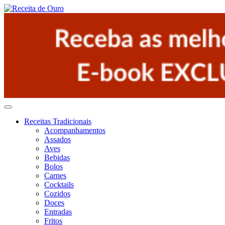
Receitas Tradicionais
Acompanhamentos
Assados
Aves
Bebidas
Bolos
Carnes
Cocktails
Cozidos
Doces
Entradas
Fritos