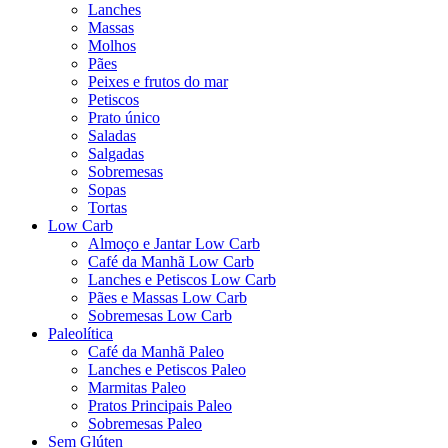
Lanches
Massas
Molhos
Pães
Peixes e frutos do mar
Petiscos
Prato único
Saladas
Salgadas
Sobremesas
Sopas
Tortas
Low Carb
Almoço e Jantar Low Carb
Café da Manhã Low Carb
Lanches e Petiscos Low Carb
Pães e Massas Low Carb
Sobremesas Low Carb
Paleolítica
Café da Manhã Paleo
Lanches e Petiscos Paleo
Marmitas Paleo
Pratos Principais Paleo
Sobremesas Paleo
Sem Glúten