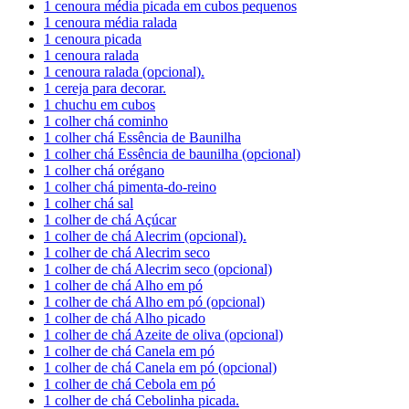
1 cenoura média picada em cubos pequenos
1 cenoura média ralada
1 cenoura picada
1 cenoura ralada
1 cenoura ralada (opcional).
1 cereja para decorar.
1 chuchu em cubos
1 colher chá cominho
1 colher chá Essência de Baunilha
1 colher chá Essência de baunilha (opcional)
1 colher chá orégano
1 colher chá pimenta-do-reino
1 colher chá sal
1 colher de chá Açúcar
1 colher de chá Alecrim (opcional).
1 colher de chá Alecrim seco
1 colher de chá Alecrim seco (opcional)
1 colher de chá Alho em pó
1 colher de chá Alho em pó (opcional)
1 colher de chá Alho picado
1 colher de chá Azeite de oliva (opcional)
1 colher de chá Canela em pó
1 colher de chá Canela em pó (opcional)
1 colher de chá Cebola em pó
1 colher de chá Cebolinha picada.